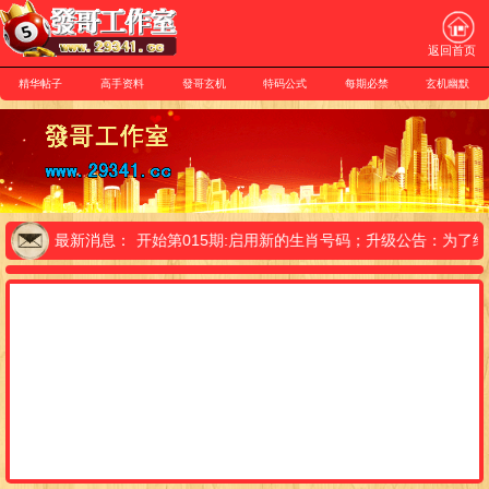
返回首页
精华帖子
高手资料
發哥玄机
特码公式
每期必禁
玄机幽默
】友情提示:从本期开始第015期:启用新的生肖号码；升级公告：为
最新消息：